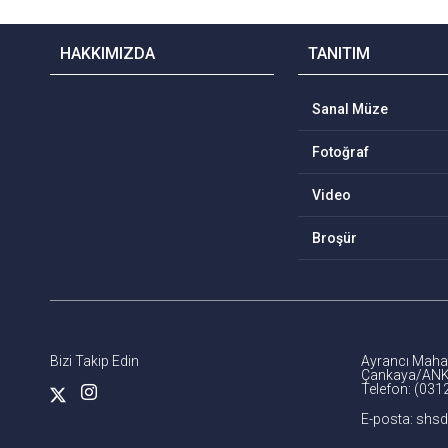
HAKKIMIZDA
TANITIM
Sanal Müze
Fotoğraf
Video
Broşür
Bizi Takip Edin
Ayrancı Mahal
Çankaya/AN
Telefon: (031
E-posta: shs