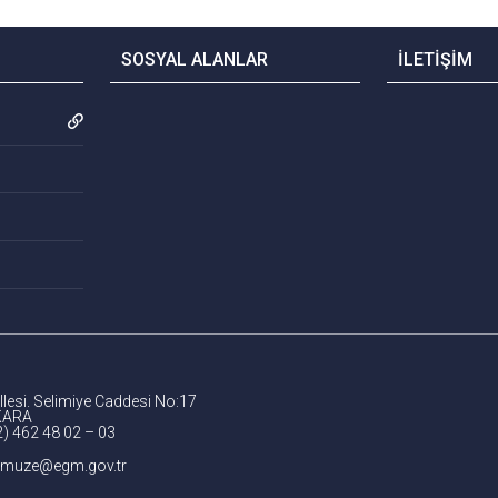
SOSYAL ALANLAR
İLETİŞİM
lesi. Selimiye Caddesi No:17
KARA
2) 462 48 02 – 03
dmuze@egm.gov.tr